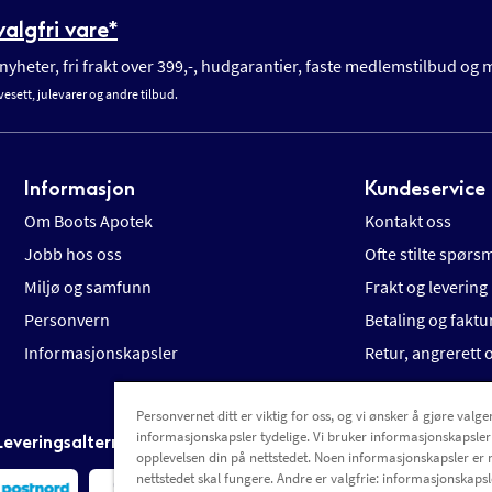
algfri vare*
yheter, fri frakt over 399,-, hudgarantier, faste medlemstilbud og
vesett, julevarer og andre tilbud.
Informasjon
Kundeservice
Om Boots Apotek
Kontakt oss
Jobb hos oss
Ofte stilte spørs
Miljø og samfunn
Frakt og levering
Personvern
Betaling og faktu
Informasjonskapsler
Retur, angrerett
Personvernet ditt er viktig for oss, og vi ønsker å gjøre valgen
informasjonskapsler tydelige. Vi bruker informasjonskapsler
Leveringsalternativer
opplevelsen din på nettstedet. Noen informasjonskapsler er 
nettstedet skal fungere. Andre er valgfrie: informasjonskapsle