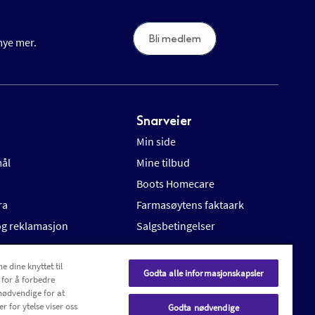
Bli medlem
 mye mer.
Snarveier
Min side
mål
Mine tilbud
Boots Homecare
ra
Farmasøytens faktaark
 og reklamasjon
Salgsbetingelser
e dine knyttet til
Godta alle informasjonskapsler
 for å forbedre
nødvendige for at
r for ytelse viser oss
Godta nødvendige