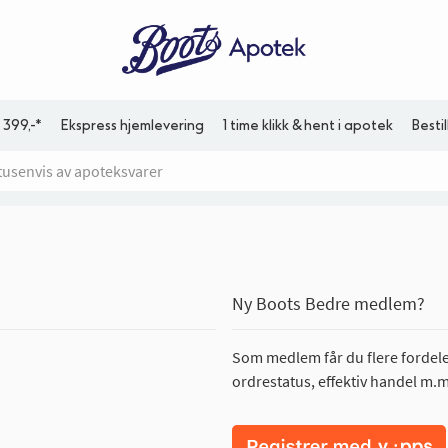
 399,-*
Ekspress hjemlevering
1 time klikk & hent i apotek
Besti
Ny Boots Bedre medlem?
Som medlem får du flere fordeler
ordrestatus, effektiv handel m.m