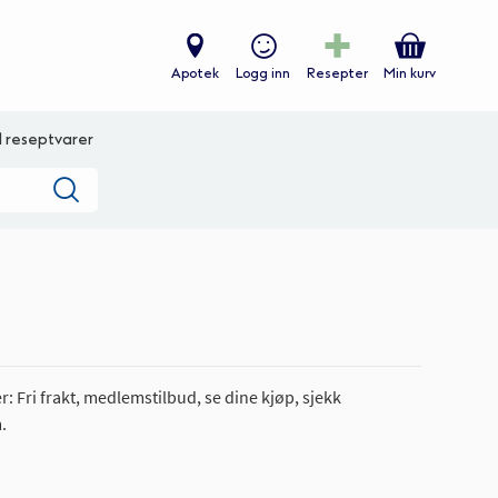
Apotek
Logg inn
Resepter
Min kurv
ll reseptvarer
Søk
: Fri frakt, medlemstilbud, se dine kjøp, sjekk
.