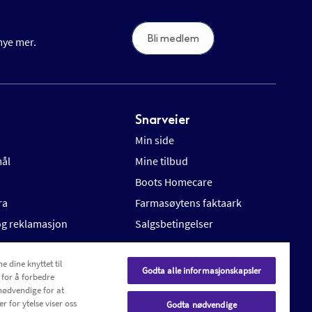
Bli medlem
 mye mer.
Snarveier
Min side
mål
Mine tilbud
Boots Homecare
ra
Farmasøytens faktaark
 og reklamasjon
Salgsbetingelser
e dine knyttet til
Godta alle informasjonskapsler
 for å forbedre
nødvendige for at
r for ytelse viser oss
Godta nødvendige