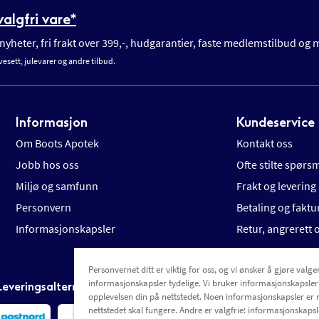
algfri vare*
yheter, fri frakt over 399,-, hudgarantier, faste medlemstilbud og
vesett, julevarer og andre tilbud.
Informasjon
Kundeservice
Om Boots Apotek
Kontakt oss
Jobb hos oss
Ofte stilte spørs
Miljø og samfunn
Frakt og levering
Personvern
Betaling og faktu
Informasjonskapsler
Retur, angrerett
Personvernet ditt er viktig for oss, og vi ønsker å gjøre valgen
informasjonskapsler tydelige. Vi bruker informasjonskapsler
Leveringsalternativer
opplevelsen din på nettstedet. Noen informasjonskapsler er 
nettstedet skal fungere. Andre er valgfrie: informasjonskapsle