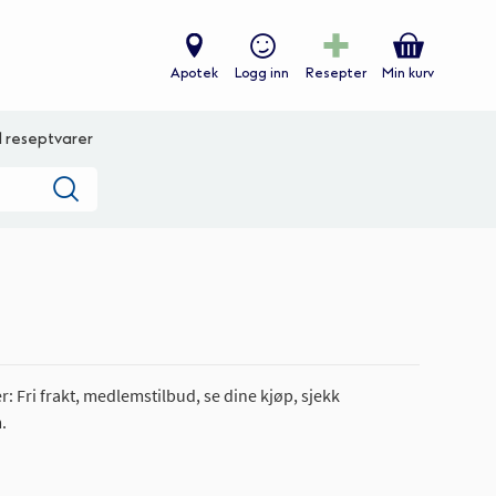
Apotek
Logg inn
Resepter
Min kurv
ll reseptvarer
Søk
: Fri frakt, medlemstilbud, se dine kjøp, sjekk
.