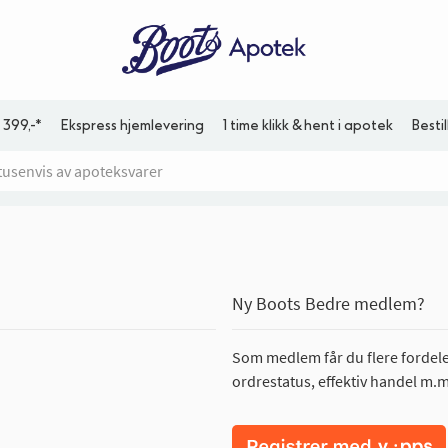
 399,-*
Ekspress hjemlevering
1 time klikk & hent i apotek
Besti
Ny Boots Bedre medlem?
Som medlem får du flere fordeler
ordrestatus, effektiv handel m.m