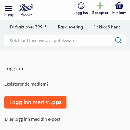
Logg inn
Resepter
Min kurv
Meny
Fri frakt over 399,-*
Rask levering
1 t klikk & hent
Logg inn
Eksisterende medlem?
Eller logg inn med din e-post