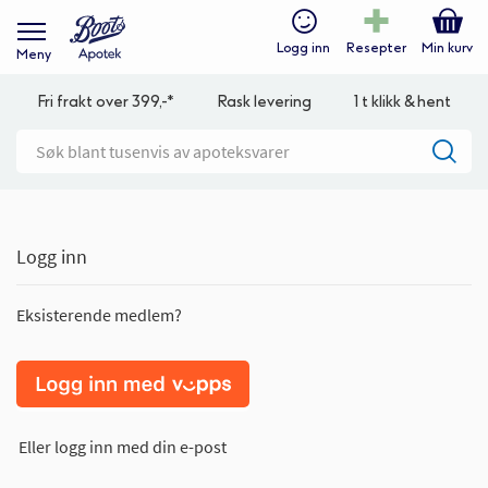
Logg inn
Resepter
Min kurv
Meny
Fri frakt over 399,-*
Rask levering
1 t klikk & hent
Logg inn
Eksisterende medlem?
Eller logg inn med din e-post