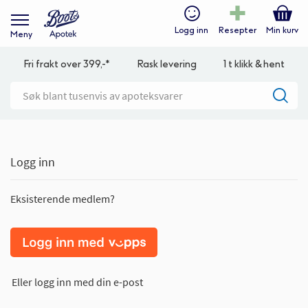
Logg inn
Resepter
Min kurv
Meny
Fri frakt over 399,-*
Rask levering
1 t klikk & hent
Logg inn
Eksisterende medlem?
Eller logg inn med din e-post