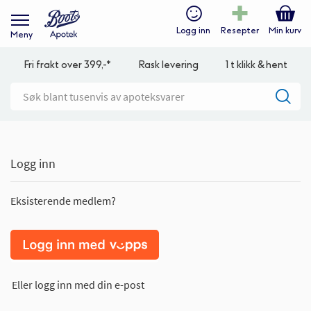
Logg inn
Resepter
Min kurv
Meny
Fri frakt over 399,-*
Rask levering
1 t klikk & hent
Logg inn
Eksisterende medlem?
Eller logg inn med din e-post