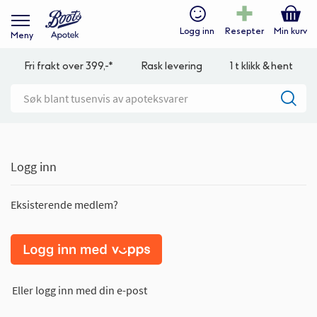
Logg inn
Resepter
Min kurv
Meny
Fri frakt over 399,-*
Rask levering
1 t klikk & hent
Logg inn
Eksisterende medlem?
Eller logg inn med din e-post