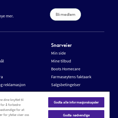
Bli medlem
 mye mer.
Snarveier
Min side
mål
Mine tilbud
Boots Homecare
ra
Farmasøytens faktaark
 og reklamasjon
Salgsbetingelser
e dine knyttet til
Godta alle informasjonskapsler
 for å forbedre
nødvendige for at
r for ytelse viser oss
Godta nødvendige