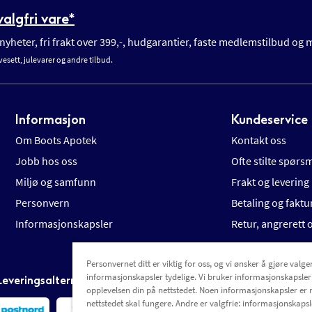
algfri vare*
yheter, fri frakt over 399,-, hudgarantier, faste medlemstilbud og
vesett, julevarer og andre tilbud.
Informasjon
Kundeservice
Om Boots Apotek
Kontakt oss
Jobb hos oss
Ofte stilte spørs
Miljø og samfunn
Frakt og levering
Personvern
Betaling og faktu
Informasjonskapsler
Retur, angrerett
Personvernet ditt er viktig for oss, og vi ønsker å gjøre valgen
informasjonskapsler tydelige. Vi bruker informasjonskapsler
Leveringsalternativer
opplevelsen din på nettstedet. Noen informasjonskapsler er 
nettstedet skal fungere. Andre er valgfrie: informasjonskapsle