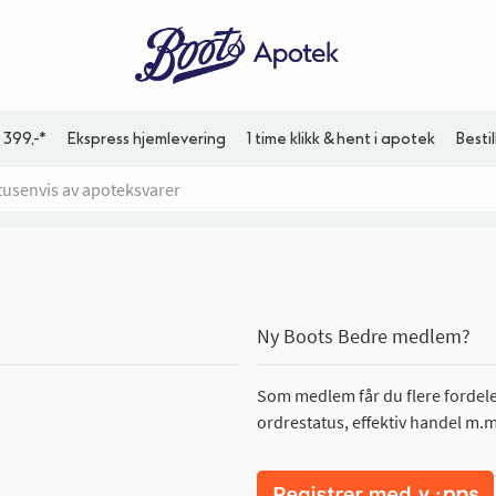
 399,-*
Ekspress hjemlevering
1 time klikk & hent i apotek
Besti
Ny Boots Bedre medlem?
Som medlem får du flere fordeler
ordrestatus, effektiv handel m.m