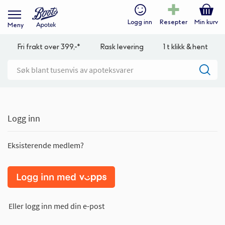
Logg inn
Resepter
Min kurv
Meny
Fri frakt over 399,-*
Rask levering
1 t klikk & hent
Logg inn
Eksisterende medlem?
Eller logg inn med din e-post