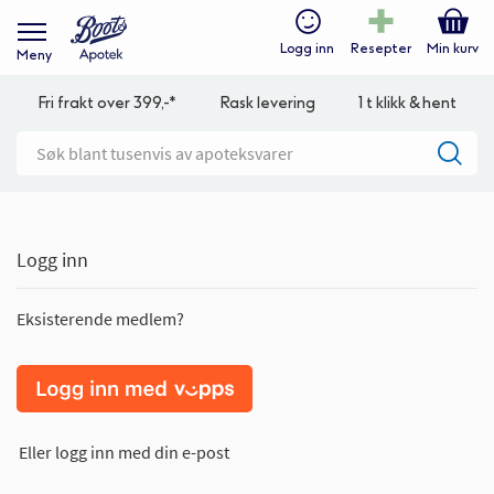
Logg inn
Resepter
Min kurv
Meny
Fri frakt over 399,-*
Rask levering
1 t klikk & hent
Logg inn
Eksisterende medlem?
Eller logg inn med din e-post