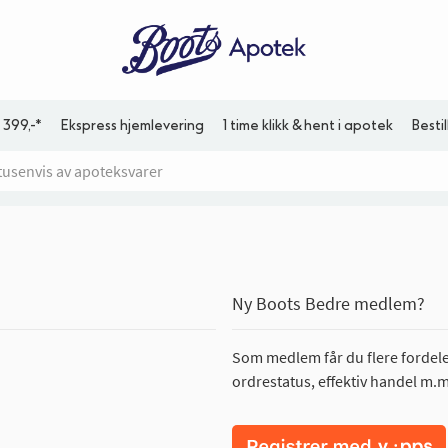
 399,-*
Ekspress hjemlevering
1 time klikk & hent i apotek
Besti
Ny Boots Bedre medlem?
Som medlem får du flere fordeler
ordrestatus, effektiv handel m.m