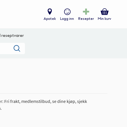
Apotek
Logg inn
Resepter
Min kurv
ll reseptvarer
Søk
: Fri frakt, medlemstilbud, se dine kjøp, sjekk
.