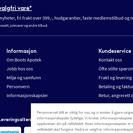
algfri vare*
yheter, fri frakt over 399,-, hudgarantier, faste medlemstilbud og
vesett, julevarer og andre tilbud.
Informasjon
Kundeservice
Om Boots Apotek
Kontakt oss
Jobb hos oss
Ofte stilte spørs
Miljø og samfunn
Frakt og levering
Personvern
Betaling og faktu
Informasjonskapsler
Retur, angrerett
Personvernet ditt er viktig for oss, og vi ønsker å gjøre valgen
informasjonskapsler tydelige. Vi bruker informasjonskapsler
Leveringsalternativer
opplevelsen din på nettstedet. Noen informasjonskapsler er 
nettstedet skal fungere. Andre er valgfrie: informasjonskapsle