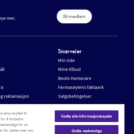
Bli medlem
 mye mer.
Snarveier
Min side
mål
Mine tilbud
Boots Homecare
ra
Farmasøytens faktaark
 og reklamasjon
Salgsbetingelser
e dine knyttet til
Godta alle informasjonskapsler
 for å forbedre
nødvendige for at
r for ytelse viser oss
Godta nødvendige